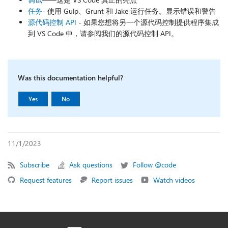
任务
- 使用 Gulp、Grunt 和 Jake 运行任务。显示错误和警告
源代码控制 API
- 如果您想将另一个源代码控制提供程序集成
到 VS Code 中，请参阅我们的源代码控制 API。
Was this documentation helpful?
,
,
Yes
No
t
t
h
h
i
i
s
s
11/1/2023
p
p
a
a
Subscribe
Ask questions
Follow @code
g
g
e
e
Request features
Report issues
Watch videos
w
w
a
a
s
s
h
n
e
o