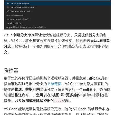
Git
：创建分支
命令可让您快速创建新分支。只需提供新分支的名
称，VS Code 将创建该分支并切换到该分支。如果您选择
从...创建新
分支
，您将收到一个额外的提示，允许您指定新分支应指向哪个提
交。
遥控器
鉴于您的存储库已连接到某个远程服务器，并且您签出的分支具有
指向该远程服务器中分支的
上游链接
，VS Code 会为您提供有用的
操作来
推送
、
拉取
和
同步
该分支（后者将运行一个
pull
命令，然后跟
随通过
推送
命令）。
您可以在“视图”和“更多操作”
菜单中找到这些
操作，以及
添加或删除遥控器的
选项。
...
VS Code 能够定期从遥控器获取更改。这使 VS Code 能够显示本地
存储库领先或落后于远程存储库的更改数量。默认情况下此功能处