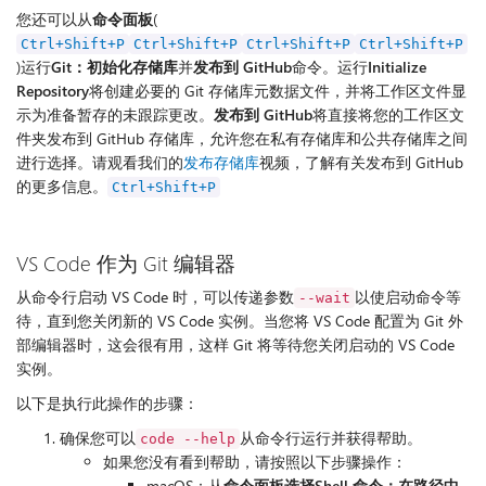
您还可以从
命令面板
(
Ctrl+Shift+P
Ctrl+Shift+P
Ctrl+Shift+P
Ctrl+Shift+P
)运行
Git：初始化存储库
并
发布到 GitHub
命令。运行
Initialize
Repository
将创建必要的 Git 存储库元数据文件，并将工作区文件显
示为准备暂存的未跟踪更改。
发布到 GitHub
将直接将您的工作区文
件夹发布到 GitHub 存储库，允许您在私有存储库和公共存储库之间
进行选择。请观看我们的
发布存储库
视频，了解有关发布到 GitHub
的更多信息。
Ctrl+Shift+P
VS Code 作为 Git 编辑器
从命令行启动 VS Code 时，可以传递参数
以使启动命令等
--wait
待，直到您关闭新的 VS Code 实例。当您将 VS Code 配置为 Git 外
部编辑器时，这会很有用，这样 Git 将等待您关闭启动的 VS Code
实例。
以下是执行此操作的步骤：
确保您可以
从命令行运行并获得帮助。
code --help
如果您没有看到帮助，请按照以下步骤操作：
macOS：从
命令面板选择
Shell 命令：在路径中