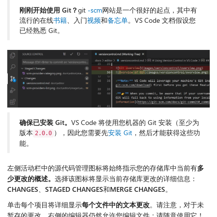
刚刚开始使用 Git？
git
-scm
网站是一个很好的起点，其中有
流行的在线
书籍
、入门
视频
和
备忘单
。VS Code 文档假设您
已经熟悉 Git。
确保已安装 Git。
VS Code 将使用您机器的 Git 安装（至少为
版本
），因此您需要先
安装 Git
，然后才能获得这些功
2.0.0
能。
左侧活动栏中的源代码管理图标将始终指示您的存储库中当前有
多
少更改的概述。
选择该图标将显示当前存储库更改的详细信息：
CHANGES
、
STAGED CHANGES
和
MERGE CHANGES
。
单击每个项目将详细显示
每个文件中的文本更改
。请注意，对于未
暂存的更改，右侧的编辑器仍然允许您编辑文件：请随意使用它！